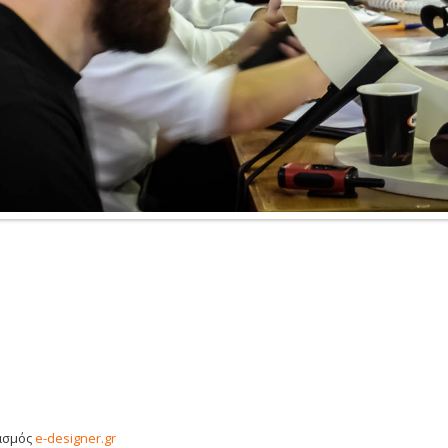
ιασμός
e-designer.gr