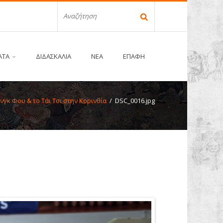
ΑΤΑ
ΔΙΔΑΣΚΑΛΙΑ
ΝΕΑ
ΕΠΑΦΗ
νγκ Φου & το Τάι Τσι στην Κορινθία
/ DSC_0016.jpg