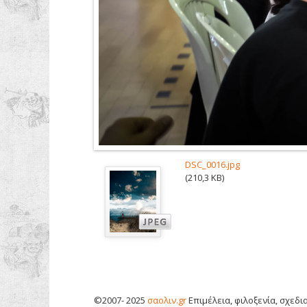
DSC_0016.jpg
(210,3 KB)
©
2007- 2025
σαολιν.gr
Επιμέλεια, φιλοξενία, σχεδ