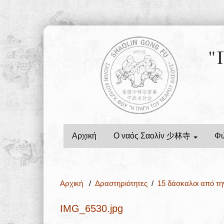
"
Αρχική
Ο ναός Σαολίν 少林寺
Φι
Αρχική
/
Δραστηριότητες
/
15 δάσκαλοι από τη
IMG_6530.jpg