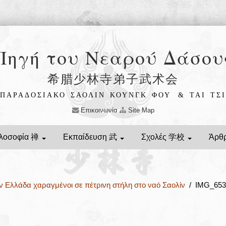
Πηγή του Νεαρού Δάσου
希腊少林寺弟子武术会
ΠΑΡΑΔΟΣΙΑΚΟ ΣΑΟΛΙΝ ΚΟΥΝΓΚ ΦΟΥ
& ΤΑΙ ΤΣΙ
Επικοινωνία
Site Map
λοσοφία 禅
Εκπαίδευση 武
Σχολές 学校
Άρθ
ν Ελλάδα χαραγμένοι σε πέτρινη στήλη στο ναό Σαολίν
/ IMG_6530