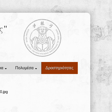
ς"
ρα
Πολυμέσα
Δραστηριότητες
.jpg