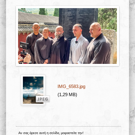
Σχολές 学校
Άρθρα
Πολυμέσα
Δραστηριότητες
IMG_6583.jpg
(1,29 MB)
Αν σας άρεσε αυτή η σελίδα, μοιραστείτε την!