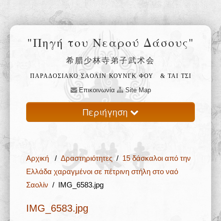
"Πηγή του Νεαρού Δάσους"
希腊少林寺弟子武术会
ΠΑΡΑΔΟΣΙΑΚΟ ΣΑΟΛΙΝ ΚΟΥΝΓΚ ΦΟΥ
& ΤΑΙ ΤΣΙ
Επικοινωνία
Site Map
Περιήγηση
Αρχική
Αρχική
/
Δραστηριότητες
/
15 δάσκαλοι από την
Ο ναός Σαολίν 少林寺
Ελλάδα χαραγμένοι σε πέτρινη στήλη στο ναό
Σαολίν
/ IMG_6583.jpg
Φιλοσοφία 禅
IMG_6583.jpg
Εκπαίδευση 武