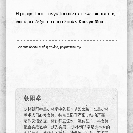
Η μορφή Τσάο Γιανγκ Τσουάν αποτελεί μία από τις
ιδιαίτερες δεξιότητες του Σαολίν Κουνγκ Φου.
Αν σας άρεσε αυτή η σελίδα, μοιραστείτε την!
朝阳拳
少林朝阳拳是少林拳中的基本功架套路，也是少林
拳术入门必修套路。特点是防守严密，结构严谨，
动作灵活多变，势如行云流水，流传甚广。本套路
配合实战教学，颇为实用。 少林朝阳拳是少林拳的
实战技法，拳势中的砍拳、冲天炮、冲拳、双风贯