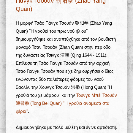
Γιάνγκ Τσουάν 朝阳拳 (Zhao Yang
Quan)
Σχολές 学校
Η μορφή Τσάο Γιάνγκ Τσουάν
朝阳拳
(Zhao Yang
Άρθρα
Quan)
"Η γροθιά του πρωινού ήλιου"
δημιουργήθηκε και αναπτύχθηκε από τον βουδιστή
Πολυμέσα
μοναχό Τσαν Τσουάν (Zhan Quan) στην περίοδο
Δραστηριότητες
της δυναστείας Τσινγκ
清朝
(Qing 1644 - 1911).
Επίλυσε τη Τσάο Γιανγκ Τσουάν από την αρχική
Τσάο Γιανγκ Τσουάν που είχε δημιουργήσει ο ίδιος
ενώνοντας δύο παλιότερες φόρμες του ναού
Σαολίν, την Χουνγκ Τσουάν 洪拳 (Hong Quan) "Η
γροθιά του χειμάρρου" και την
Τουνγκ Μπέι Τσουάν
通臂拳 (Tong Bei Quan) "Η γροθιά ανάμεσα στα
χέρια"
.
Δημιουργήθηκε με πολύ μελέτη και έγινε αρτιότατη.