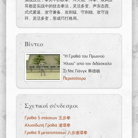
耳都是实战中的技击拳法，灵活多变、声东击西、
式式紧逼、攻守兼备、攻则猛、守则稳、攻守连
环、灵活多变，形成巧打格局。
Βίντεο
"Η Γροθιά του Πρωινού
Ήλιου" από τον διδάσκαλο
Σι Ντε Γιάνγκ 释德杨
Περισσότερα
Σχετικοί σύνδεσμοι
Γροθιά 5 στάσεων 五步拳
Αλυσιδωτή Γροθιά 連環拳
Γροθιά 8 μετατοπίσεων 八步連環拳