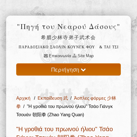
"Πηγή του Νεαρού Δάσους"
希腊少林寺弟子武术会
ΠΑΡΑΔΟΣΙΑΚΟ ΣΑΟΛΙΝ ΚΟΥΝΓΚ ΦΟΥ
& ΤΑΙ ΤΣΙ
Επικοινωνία
Site Map
Περιήγηση
Αρχική
Αρχική
/
Εκπαίδευση 武
/
Άοπλες φόρμες 少林
Ο ναός Σαολίν 少林寺
拳
/ "Η γροθιά του πρωινού ήλιου" Τσάο Γιάνγκ
Τσουάν 朝阳拳 (Zhao Yang Quan)
Φιλοσοφία 禅
"Η γροθιά του πρωινού ήλιου" Τσάο
Εκπαίδευση 武