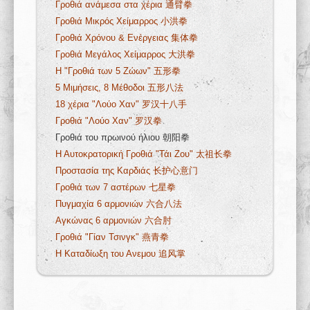
Γροθιά ανάμεσα στα χέρια 通臂拳
Γροθιά Μικρός Χείμαρρος 小洪拳
Γροθιά Χρόνου & Ενέργειας 集体拳
Γροθιά Μεγάλος Χείμαρρος 大洪拳
Η "Γροθιά των 5 Ζώων" 五形拳
5 Μιμήσεις, 8 Μέθοδοι 五形八法
18 χέρια "Λούο Χαν" 罗汉十八手
Γροθιά "Λούο Χαν" 罗汉拳
Γροθιά του πρωινού ήλιου 朝阳拳
Η Αυτοκρατορική Γροθιά "Τάι Ζου" 太祖长拳
Προστασία της Καρδιάς 长护心意门
Γροθιά των 7 αστέρων 七星拳
Πυγμαχία 6 αρμονιών 六合八法
Αγκώνας 6 αρμονιών 六合肘
Γροθιά "Γίαν Τσινγκ" 燕青拳
Η Καταδίωξη του Ανεμου 追风掌