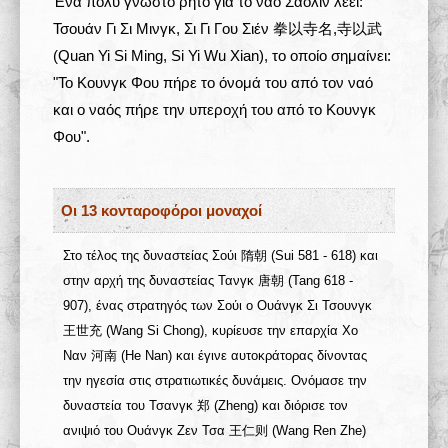
Ένα πολύ γνωστό ρητό για το ναό Σαολίν λέει:
Τσουάν Γι Σι Μινγκ, Σι Γι Γου Σιέν 拳以寺名,寺以武
(Quan Yi Si Ming, Si Yi Wu Xian), το οποίο σημαίνει:
"Το Κουνγκ Φου πήρε το όνομά του από τον ναό
και ο ναός πήρε την υπεροχή του από το Κουνγκ
Φου".
Οι 13 κονταροφόροι μοναχοί
Στο τέλος της δυναστείας Σούι 隋朝 (Sui 581 - 618) και
στην αρχή της δυναστείας Τανγκ 唐朝 (Tang 618 -
907), ένας στρατηγός των Σούι ο Ουάνγκ Σι Τσουνγκ
王世充 (Wang Si Chong), κυρίευσε την επαρχία Χο
Ναν
河南
(He Nan) και έγινε αυτοκράτορας δίνοντας
την ηγεσία στις στρατιωτικές δυνάμεις. Ονόμασε την
δυναστεία του Τσανγκ
郑
(Zheng) και διόρισε τον
ανιψιό του Ουάνγκ Ζεν Τσα 王仁则 (Wang Ren Zhe)