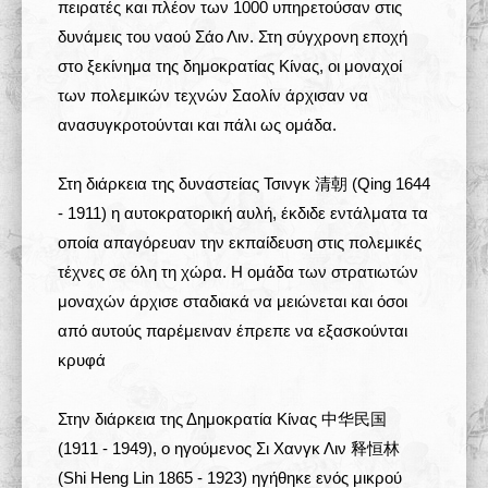
πειρατές και πλέον των 1000 υπηρετούσαν στις
δυνάμεις του ναού Σάο Λιν. Στη σύγχρονη εποχή
στο ξεκίνημα της δημοκρατίας Κίνας, οι μοναχοί
των πολεμικών τεχνών Σαολίν άρχισαν να
ανασυγκροτούνται και πάλι ως ομάδα.
Στη διάρκεια της δυναστείας Τσινγκ 清朝 (Qing 1644
- 1911) η αυτοκρατορική αυλή, έκδιδε εντάλματα τα
οποία απαγόρευαν την εκπαίδευση στις πολεμικές
τέχνες σε όλη τη χώρα. Η ομάδα των στρατιωτών
μοναχών άρχισε σταδιακά να μειώνεται και όσοι
από αυτούς παρέμειναν έπρεπε να εξασκούνται
κρυφά
Στην διάρκεια της Δημοκρατία Κίνας 中华民国
(1911 - 1949), ο ηγούμενος Σι Χανγκ Λιν 释恒林
(Shi Heng Lin 1865 - 1923) ηγήθηκε ενός μικρού