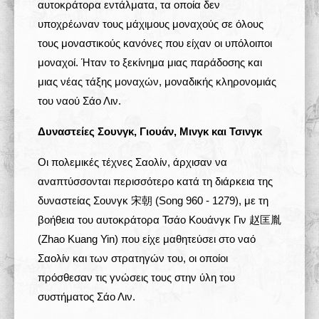
αυτοκράτορα εντάλματα, τα οποία δεν
υποχρέωναν τους μάχιμους μοναχούς σε όλους
τους μοναστικούς κανόνες που είχαν οι υπόλοιποι
μοναχοί. Ήταν το ξεκίνημα μιας παράδοσης και
μιας νέας τάξης μοναχών, μοναδικής κληρονομιάς
του ναού Σάο Λιν.
Δυναστείες Σουνγκ, Γιουάν, Μινγκ και Τσινγκ
Οι πολεμικές τέχνες Σαολίν, άρχισαν να
αναπτύσσονται περισσότερο κατά τη διάρκεια της
δυναστείας Σουνγκ 宋朝 (Song 960 - 1279), με τη
βοήθεια του αυτοκράτορα Τσάο Κουάνγκ Γιν 赵匡胤
(Zhao Kuang Yin) που είχε μαθητεύσει στο ναό
Σαολίν και των στρατηγών του, οι οποίοι
πρόσθεσαν τις γνώσεις τους στην ύλη του
συστήματος Σάο Λιν.