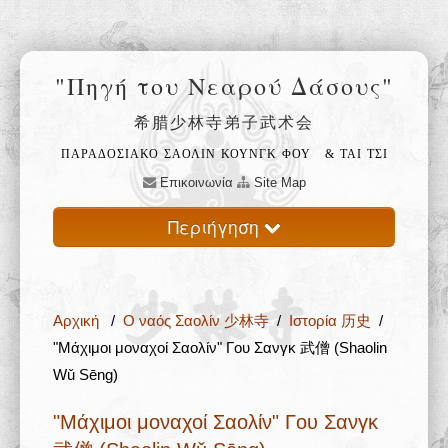
"Πηγή του Νεαρού Δάσους"
希腊少林寺弟子武术会
ΠΑΡΑΔΟΣΙΑΚΟ ΣΑΟΛΙΝ ΚΟΥΝΓΚ ΦΟΥ
& ΤΑΙ ΤΣΙ
Επικοινωνία
Site Map
Περιήγηση
Αρχική
Αρχική
/
Ο ναός Σαολίν 少林寺
/
Ιστορία 历史
/
Ο ναός Σαολίν 少林寺
"Μάχιμοι μοναχοί Σαολίν" Γου Σανγκ 武僧 (Shaolin
Wǔ Sēng)
Φιλοσοφία 禅
"Μάχιμοι μοναχοί Σαολίν" Γου Σανγκ
Εκπαίδευση 武