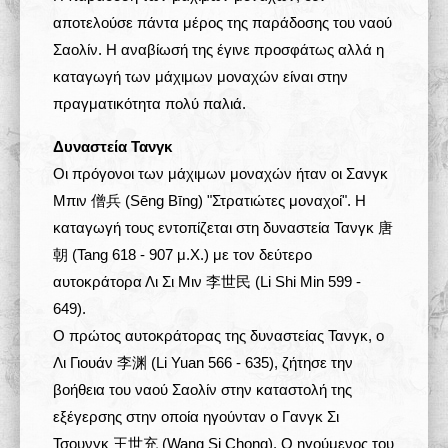
αποτελούσε πάντα μέρος της παράδοσης του ναού
Σαολίν. Η αναβίωσή της έγινε προσφάτως αλλά η
καταγωγή των μάχιμων μοναχών είναι στην
πραγματικότητα πολύ παλιά.
Δυναστεία Τανγκ
Οι πρόγονοι των μάχιμων μοναχών ήταν οι Σανγκ
Μπιν 僧兵 (Sēng Bīng) "Στρατιώτες μοναχοί". Η
καταγωγή τους εντοπίζεται στη δυναστεία Τανγκ 唐
朝 (Tang 618 - 907 μ.Χ.) με τον δεύτερο
αυτοκράτορα Λι Σι Μιν 李世民 (Li Shi Min 599 -
649).
Ο πρώτος αυτοκράτορας της δυναστείας Τανγκ, o
Λι Γιουάν 李渊 (Li Yuan 566 - 635), ζήτησε την
βοήθεια του ναού Σαολίν στην καταστολή της
εξέγερσης στην οποία ηγούνταν ο Γανγκ Σι
Τσουνγκ 王世充 (Wang Si Chong). Ο ηγούμενος του