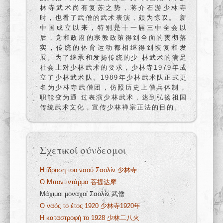
林寺武术尚有复苏之势，蒋介石游少林寺
时，也看了武僧的武术表演，颇为惊叹。 新
中国成立以来，特别是十一届三中全会以
后，党和政府的宗教政策得到全面的贯彻落
实，传统的体育运动都相继得到恢复和发
展。为了继承和发扬传统的少 林武术的满足
社会上对少林武术的要求，少林寺1979年成
立了少林武术队。1989年少林武术队正式更
名为少林寺武僧团，仿照历史上僧兵体制，
职能变为通 过表演少林武术，达到弘扬祖国
传统武术文化，宣传少林禅宗正法的目的。
Σχετικοί σύνδεσμοι
Η ίδρυση του ναού Σαολίν 少林寺
Ο Μποντιντάρμα 菩提达摩
Μάχιμοι μοναχοί Σαολίν 武僧
Ο ναός το έτος 1920 少林寺1920年
Η καταστροφή το 1928 少林二八火