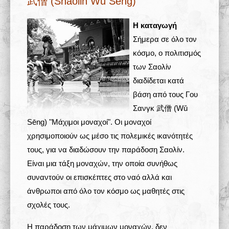
武僧 (Shaolin Wǔ Sēng)
Σχολές 学校
Η καταγωγή
Σήμερα σε όλο τον
Άρθρα
κόσμο, ο πολιτισμός
των Σαολίν
Πολυμέσα
διαδίδεται κατά
Δραστηριότητες
βάση από τους Γου
Σανγκ 武僧 (Wǔ
Sēng) "Μάχιμοι μοναχοί". Οι μοναχοί
χρησιμοποιούν ως μέσο τις πολεμικές ικανότητές
τους, για να διαδώσουν την παράδοση Σαολίν.
Είναι μια τάξη μοναχών, την οποία συνήθως
συναντούν οι επισκέπτες στο ναό αλλά και
άνθρωποι από όλο τον κόσμο ως μαθητές στις
σχολές τους.
Η παράδοση των μάχιμων μοναχών, δεν