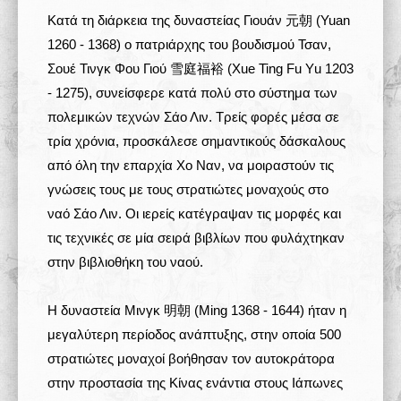
Κατά τη διάρκεια της δυναστείας Γιουάν 元朝 (Yuan
1260 - 1368) ο πατριάρχης του βουδισμού Τσαν,
Σουέ Τινγκ Φου Γιού 雪庭福裕 (Xue Ting Fu Υu 1203
- 1275), συνείσφερε κατά πολύ στο σύστημα των
πολεμικών τεχνών Σάο Λιν. Τρείς φορές μέσα σε
τρία χρόνια, προσκάλεσε σημαντικούς δάσκαλους
από όλη την επαρχία Χο Ναν, να μοιραστούν τις
γνώσεις τους με τους στρατιώτες μοναχούς στο
ναό Σάο Λιν. Οι ιερείς κατέγραψαν τις μορφές και
τις τεχνικές σε μία σειρά βιβλίων που φυλάχτηκαν
στην βιβλιοθήκη του ναού.
Η δυναστεία Μινγκ 明朝 (Ming 1368 - 1644) ήταν η
μεγαλύτερη περίοδος ανάπτυξης, στην οποία 500
στρατιώτες μοναχοί βοήθησαν τον αυτοκράτορα
στην προστασία της Κίνας ενάντια στους Ιάπωνες