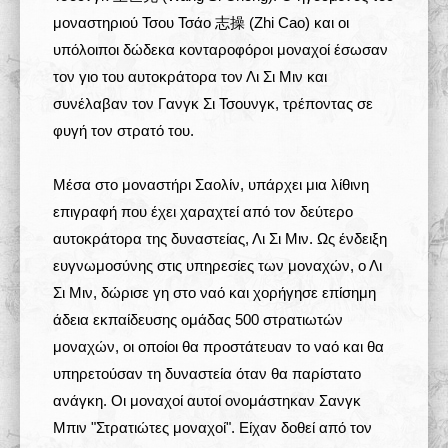
μοναστηριού Τσου Τσάο 志操 (Zhi Cao) και οι
υπόλοιποι δώδεκα κονταροφόροι μοναχοί έσωσαν
τον γιο του αυτοκράτορα τον Λι Σι Μιν και
συνέλαβαν τον Γανγκ Σι Τσουνγκ, τρέποντας σε
φυγή τον στρατό του.
Μέσα στο μοναστήρι Σαολίν, υπάρχει μια λίθινη
επιγραφή που έχει χαραχτεί από τον δεύτερο
αυτοκράτορα της δυναστείας, Λι Σι Μιν. Ως ένδειξη
ευγνωμοσύνης στις υπηρεσίες των μοναχών, ο Λι
Σι Μιν, δώρισε γη στο ναό και χορήγησε επίσημη
άδεια εκπαίδευσης ομάδας 500 στρατιωτών
μοναχών, οι οποίοι θα προστάτευαν το ναό και θα
υπηρετούσαν τη δυναστεία όταν θα παρίστατο
ανάγκη. Οι μοναχοί αυτοί ονομάστηκαν Σανγκ
Μπιν "Στρατιώτες μοναχοί". Είχαν δοθεί από τον