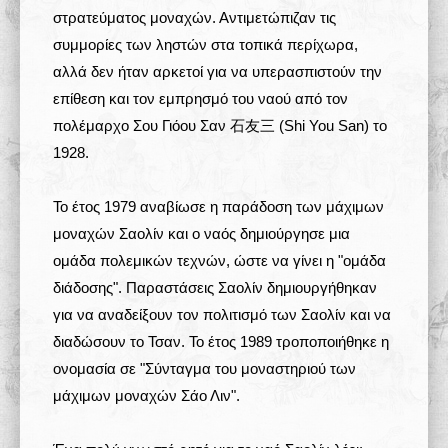
στρατεύματος μοναχών. Αντιμετώπιζαν τις
συμμορίες των ληστών στα τοπικά περίχωρα,
αλλά δεν ήταν αρκετοί για να υπερασπιστούν την
επίθεση και τον εμπρησμό του ναού από τον
πολέμαρχο Σου Γιόου Σαν 石友三 (Shi You San) το
1928.
Το έτος 1979 αναβίωσε η παράδοση των μάχιμων
μοναχών Σαολίν και ο ναός δημιούργησε μια
ομάδα πολεμικών τεχνών, ώστε να γίνει η "ομάδα
διάδοσης". Παραστάσεις Σαολίν δημιουργήθηκαν
για να αναδείξουν τον πολιτισμό των Σαολίν και να
διαδώσουν το Τσαν. Το έτος 1989 τροποποιήθηκε η
ονομασία σε "Σύνταγμα του μοναστηριού των
μάχιμων μοναχών Σάο Λιν".