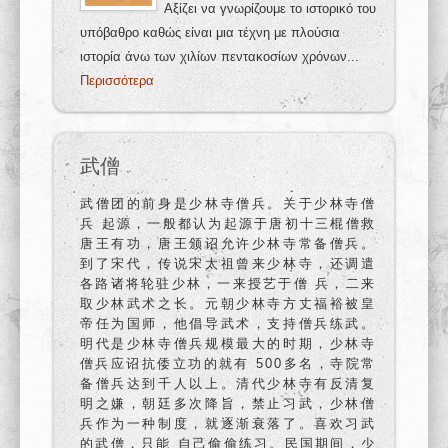
Αξίζει να γνωρίζουμε το ιστορικό του
υπόβαθρο καθώς είναι μια τέχνη με πλούσια
ιστορία άνω των χιλίων πεντακοσίων χρόνων...
Περισσότερα
武僧
武僧团的前身是少林寺僧兵。关于少林寺僧
兵 起源，一般都认为起源于唐初十三棍僧救
唐王有功，唐王颁诏允许少林寺常备僧兵。
到了宋代，传说宋太祖曾来少林寺，还调遣
各路诸将轮驻少林，一来授艺于僧 兵，二来
取少林武术之长。元朝少林寺方丈福裕被皇
帝任为国师，他倡导武术，支持僧兵练武。
明代是少林寺僧兵规模最大的时期，少林寺
僧兵应诏抗倭立功的就有 500多名，寺院常
备僧兵达到千人以上。清代少林寺有反清复
明之嫌，朝廷多次降旨，禁止习武，少林僧
兵作为一种制度，就逐渐衰落了。喜欢习武
的武僧，只能 自己偷偷练习。民国期间，少