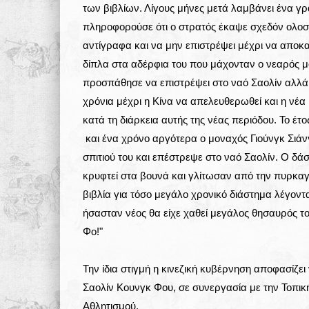
των βιβλίων. Λίγους μήνες μετά λαμβάνει ένα 
πληροφορούσε ότι ο στρατός έκαψε σχεδόν ολοσχ
αντίγραφα και να μην επιστρέψει μέχρι να αποκα
δίπλα στα αδέρφια του που μάχονταν ο νεαρός μ
προσπάθησε να επιστρέψει στο ναό Σαολίν αλλά
χρόνια μέχρι η Κίνα να απελευθερωθεί και η νέα
κατά τη διάρκεια αυτής της νέας περιόδου. Το έτ
και ένα χρόνο αργότερα ο μοναχός Γιούνγκ Σιάν
σπιτιού του και επέστρεψε στο ναό Σαολίν. Ο δ
κρυφτεί στα βουνά και γλίτωσαν από την πυρκαγ
βιβλία για τόσο μεγάλο χρονικό διάστημα λέγοντ
ήσασταν νέος θα είχε χαθεί μεγάλος θησαυρός το
Φο!"
Την ίδια στιγμή η κινεζική κυβέρνηση αποφασίζε
Σαολίν Κουνγκ Φου, σε συνεργασία με την Τοπικ
Αθλητισμού.