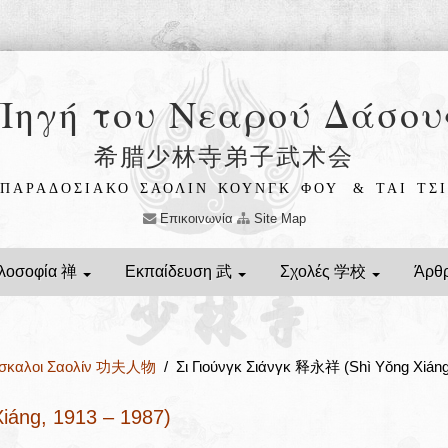
Πηγή του Νεαρού Δάσου
希腊少林寺弟子武术会
ΠΑΡΑΔΟΣΙΑΚΟ ΣΑΟΛΙΝ ΚΟΥΝΓΚ ΦΟΥ
& ΤΑΙ ΤΣΙ
Επικοινωνία
Site Map
λοσοφία 禅
Εκπαίδευση 武
Σχολές 学校
Άρθ
άσκαλοι Σαολίν 功夫人物
/ Σι Γιούνγκ Σιάνγκ 释永祥 (Shì Yǒng Xiáng
iáng, 1913 – 1987)