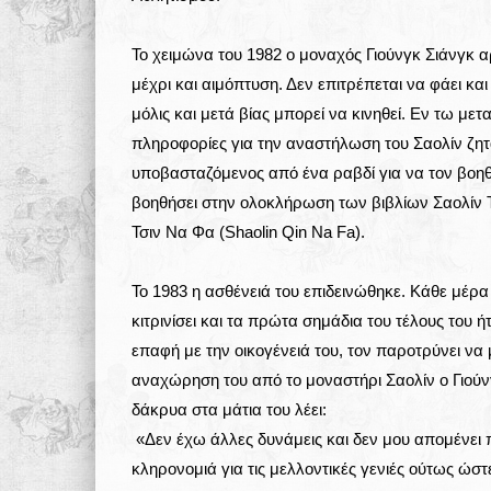
Το χειμώνα του 1982 ο μοναχός Γιούνγκ Σιάνγκ α
μέχρι και αιμόπτυση. Δεν επιτρέπεται να φάει και
μόλις και μετά βίας μπορεί να κινηθεί. Εν τω 
πληροφορίες για την αναστήλωση του Σαολίν ζητ
υποβασταζόμενος από ένα ραβδί για να τον βοηθ
βοηθήσει στην ολοκλήρωση των βιβλίων Σαολίν Τ
Τσιν Να Φα (Shaolin Qin Na Fa).
Το 1983 η ασθένειά του επιδεινώθηκε. Κάθε μέρα
κιτρινίσει και τα πρώτα σημάδια του τέλους του 
επαφή με την οικογένειά του, τον παροτρύνει να
αναχώρηση του από το μοναστήρι Σαολίν ο Γιούνγ
δάκρυα στα μάτια του λέει:
«Δεν έχω άλλες δυνάμεις και δεν μου απομένει 
κληρονομιά για τις μελλοντικές γενιές ούτως ώ