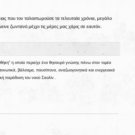
ειας που τον ταλαιπωρούσε τα τελευταία χρόνια, μεγάλο
εινε ζωντανό μέχρι τις μέρες μας χάρις σε εαυτόν.
ποθήκη" η οποία περιείχε ένα θησαυρό γνώσης πάνω στον τομέα
 τονωτικά, βάλσαμα, παυσίπονα, αναζωογονητικά και ενεργειακά
ική παράδοση του ναού Σαολίν..