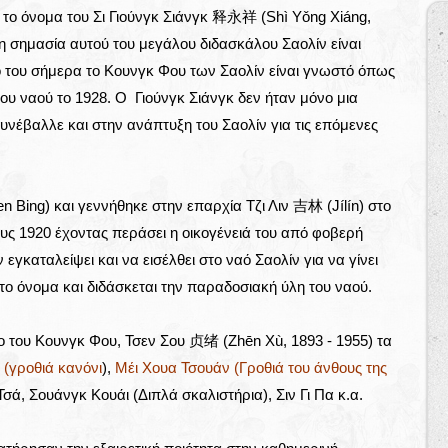
το όνομα του Σι Γιούνγκ Σιάνγκ 释永祥 (Shì Yǒng Xiáng,
 η σημασία αυτού του μεγάλου διδασκάλου Σαολίν είναι
ο του σήμερα το Κουνγκ Φου των Σαολίν είναι γνωστό όπως
ου ναού το 1928. Ο Γιούνγκ Σιάνγκ δεν ήταν μόνο μια
υνέβαλλε και στην ανάπτυξη του Σαολίν για τις επόμενες
Bing) και γεννήθηκε στην επαρχία Τζι Λιν 吉林 (Jílín) στο
ους 1920 έχοντας περάσει η οικογένειά του από φοβερή
 εγκαταλείψει και να εισέλθει στο ναό Σαολίν για να γίνει
 το όνομα και διδάσκεται την παραδοσιακή ύλη του ναού.
ο του Κουνγκ Φου, Τσεν Σου 贞绪 (Zhēn Xù, 1893 - 1955) τα
(γροθιά κανόνι
),
Μέι Χουα Τσουάν (Γροθιά του άνθους της
 Τσά, Σουάνγκ Κουάι (Διπλά σκαλιστήρια), Σιν Γι Πα κ.α.