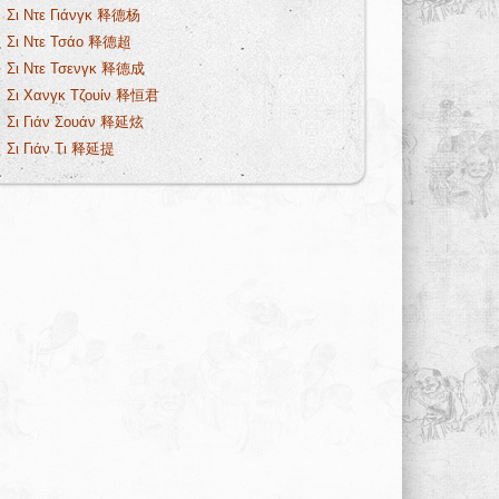
Σι Ντε Γιάνγκ 释德杨
Σι Ντε Τσάο 释德超
Σι Ντε Τσενγκ 释德成
Σι Χανγκ Τζουίν 释恒君
Σι Γιάν Σουάν 释延炫
Σι Γιάν Τι 释延提