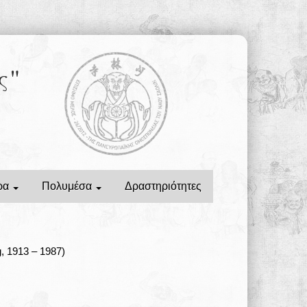
ς"
ρα
Πολυμέσα
Δραστηριότητες
, 1913 – 1987)