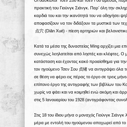
Οι δάσκαλοι Τσεν Σου και Τσεν Γου αμέσως παρα
πρακτική του Γιούνγκ Σιάνγκ. Παρ' όλη την σκλη
καρδιά του και την ικανότητά του να οδηγήσει ψ
αποφασίζουν να τον διδάξουν τα μυστικά των τε
点穴 (Diǎn Xué) - πίεση αρτηριών και βελονιστικ
Κατά τα μέσα της δυναστείας Ming αρχίζει μια ε
συνεχώς λεηλατείται από ληστές και κλέφτες. Ο μ
κατάσταση και έχοντας κακό προαίσθημα για τη
τον ηγούμενο Τσεν Σου 贞绪 να αντιγράψει όλα τα 
σε θέση να φέρει εις πέρας το έργο σε τρεις μήνε
επίπονο έργο της αντιγραφής των βιβλίων του 
χωρίς να φάει και να κοιμηθεί ενώ ακόμη και άρ
στις 5 Ιανουαρίου του 1928 (αντιγράφοντας συνολ
Στις 18 του ίδιου μήνα ο μοναχός Γιούνγκ Σιάνγκ λ
μέρα με εντολή του ηγούμενου αποχωρεί από το 