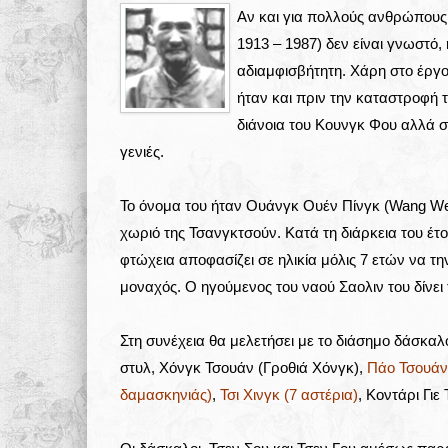
Αν και για πολλούς ανθρώπους 
1913 – 1987) δεν είναι γνωστό,
αδιαμφισβήτητη. Χάρη στο έργ
ήταν και πριν την καταστροφή τ
διάνοια του Κουνγκ Φου αλλά σ
γενιές.
Το όνομα του ήταν Ουάνγκ Ουέν Πίνγκ (Wang Wen 
χωριό της Τσανγκτσούν. Κατά τη διάρκεια του έτ
φτώχεια αποφασίζει σε ηλικία μόλις 7 ετών να την
μοναχός. Ο ηγούμενος του ναού Σαολιν του δίνει
Στη συνέχεια θα μελετήσει με το διάσημο δάσκαλ
στυλ, Χόνγκ Τσουάν (Γροθιά Χόνγκ),
Πάο Τσουάν 
δαμασκηνιάς)
,
Τσι Χινγκ (7 αστέρια)
, Κοντάρι Γιε