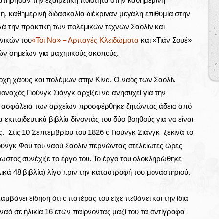
τήρησαν την εξαιρετική ποιότητα στην καθημερινή
ρή, καθημερινή διδασκαλία διέκριναν μεγάλη επιθυμία στην
ηλά την πρακτική των πολεμικών τεχνών Σαολίν και
χνικών του
«Τσι Να» – Αρπαγές Κλειδώματα
και «Τιάν Σουέ»
ών σημείων για μαχητικούς σκοπούς.
ποχή χάους και πολέμων στην Κίνα. Ο ναός των Σαολίν
οναχός Γιούνγκ Σιάνγκ αρχίζει να ανησυχεί για την
ν ασφάλεια των αρχείων προσφέρθηκε ζητώντας άδεια από
εκπαιδευτικά βιβλία δίνοντάς του δύο βοηθούς για να είναι
ς. Στις 10 Σεπτεμβρίου του 1826 ο Γιούνγκ Σιάνγκ ξεκινά το
Κουνγκ Φου του ναού Σαολιν περνώντας ατέλειωτες ώρες
ρωστος συνέχιζε το έργο του. Το έργο του ολοκληρώθηκε
ικά 48 βιβλία) λίγο πριν την καταστροφή του μοναστηριού.
αμβάνει είδηση ότι ο πατέρας του είχε πεθάνει και την ίδια
ναό σε ηλικία 16 ετών παίρνοντας μαζί του τα αντίγραφα