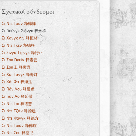
Σχετικοί σύνδεσμοι
Σι Ντε Τσαν 释德禅
Σι Γιούνγκ Σιάνγκ 释永祥
Σι Χανγκ Λιν 释恒林
Σι Ντε Γκεν 释德根
Σι Σινγκ Τζενγκ 释行正
Σι Σου Γιουίν 释素云
Σι Σου Σι 释素喜
Σι Χάι Τανγκ 释海灯
Σι Χάι Φα 释海法
Σι Γιάν Λου 释延虏
Σι Γιάν Άο 释延傲
Σι Ντε Τσι 释德慈
Σι Ντε Τζιέν 释德建
Σι Ντε Φανγκ 释德方
Σι Ντε Τσιάν 释德虔
Σι Ντε Σου 释德书