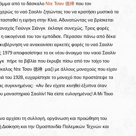
γράμμα από το δάσκαλο
Ντε Τσαν 德禅
που τον
ερώς το ναό Σαολίν ζητώντας του να κρατήσει μυστικά τα
τασταθεί η ειρήνη στην Κίνα. Αδυνατώντας να βρίσκεται
οναχός Γιούνγκ Σιάνγκ έκλαιγε συνεχώς. Τρεις φορές
 η οικογένειά του τον εμπόδισε. Πέρασαν πάνω από δέκα
 κυβέρνηση να ανακαινίσει αρκετές φορές το ναό Σαολίν
ος 1979 αποφασίστηκε το εκ νέου άνοιγμα του ναού Σαολίν
γκ πήρε τα βιβλία που έκρυβε πίσω από τον τοίχο του
άσκαλος Ντε Τσαν 德禅 μαζί με άλλους μοναχούς που είχαν
ιά του 1928, ευχαρίστησε το μοναχό που προστάτεψε τα
ας συγκινημένος: «Aν δεν είχατε κινηθεί έξυπνα όταν
υ μοναστηριού Σαολίν! Να είστε ευλογημένος! Α Μι Τουο
ι να αρχίσει τη συλλογή, οργάνωση και προώθηση του
ή Διοίκηση και την Ομοσπονδία Πολεμικών Τεχνών και