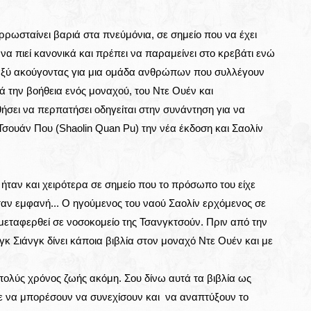
ρρωσταίνει βαριά στα πνεύμόνια, σε σημείο που να έχει
 να πιεί κανονικά και πρέπει να παραμείνει στο κρεβάτι ενώ
μεταξύ ακούγοντας για μια ομάδα ανθρώπων που συλλέγουν
ά την βοήθεια ενός μοναχού, του Ντε Ουέν και
ήσει να περπατήσει οδηγείται στην συνάντηση για να
σουάν Που (Shaolin Quan Pu) την νέα έκδοση και Σαολίν
 ήταν και χειρότερα σε σημείο που το πρόσωπο του είχε
ήταν εμφανή... Ο ηγούμενος του ναού Σαολίν ερχόμενος σε
 μεταφερθεί σε νοσοκομείο της Τσανγκτσούν. Πριν από την
κ Σιάνγκ δίνει κάποια βιβλία στον μοναχό Ντε Ουέν και με
πολύς χρόνος ζωής ακόμη. Σου δίνω αυτά τα βιβλία ως
στε να μπορέσουν να συνεχίσουν και να αναπτύξουν το