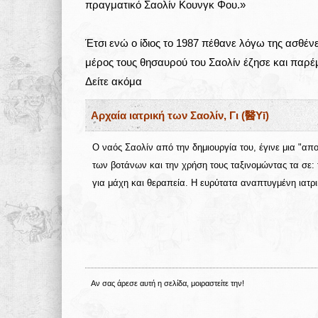
πραγματικό Σαολίν Κουνγκ Φου.»
Έτσι ενώ ο ίδιος το 1987 πέθανε λόγω της ασθέν
μέρος τους θησαυρού του Σαολίν έζησε και παρέμ
Δείτε ακόμα
Αρχαία ιατρική των Σαολίν, Γι (醫Yī)
Ο ναός Σαολίν από την δημιουργία του, έγινε μια "α
των βοτάνων και την χρήση τους ταξινομώντας τα σε:
για μάχη και θεραπεία. Η ευρύτατα αναπτυγμένη ιατρ
Αν σας άρεσε αυτή η σελίδα, μοιραστείτε την!