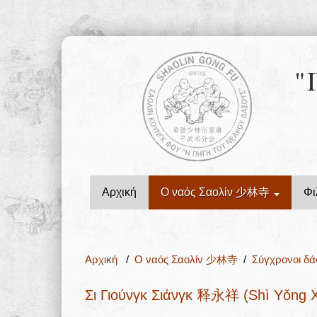
"
Αρχική
Ο ναός Σαολίν 少林寺
Φι
Αρχική
/
Ο ναός Σαολίν 少林寺
/
Σύγχρονοι δ
Σι Γιούνγκ Σιάνγκ 释永祥 (Shì Yǒng X