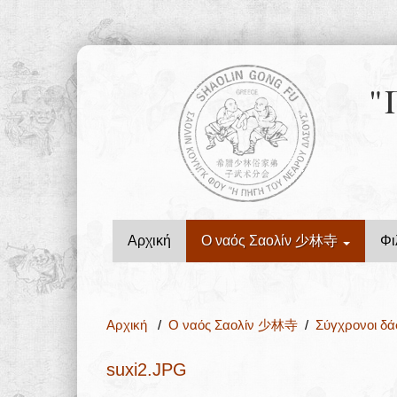
"
Αρχική
Ο ναός Σαολίν 少林寺
Φι
Αρχική
/
Ο ναός Σαολίν 少林寺
/
Σύγχρονοι δ
suxi2.JPG