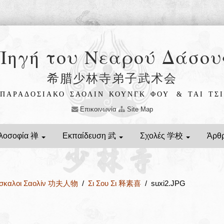
Πηγή του Νεαρού Δάσου
希腊少林寺弟子武术会
ΠΑΡΑΔΟΣΙΑΚΟ ΣΑΟΛΙΝ ΚΟΥΝΓΚ ΦΟΥ
& ΤΑΙ ΤΣΙ
Επικοινωνία
Site Map
λοσοφία 禅
Εκπαίδευση 武
Σχολές 学校
Άρθ
άσκαλοι Σαολίν 功夫人物
/
Σι Σου Σι 释素喜
/ suxi2.JPG