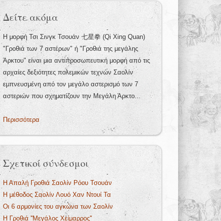
Δείτε ακόμα
Η μορφή Τσι Σινγκ Τσουάν 七星拳 (Qi Xing Quan)
"Γροθιά των 7 αστέρων" ή "Γροθιά της μεγάλης
Άρκτου" είναι μια αντιπροσωπευτική μορφή από τις
αρχαίες δεξιότητες πολεμικών τεχνών Σαολίν
εμπνευσμένη από τον μεγάλο αστερισμό των 7
αστεριών που σχηματίζουν την Μεγάλη Άρκτο...
Περισσότερα
Σχετικοί σύνδεσμοι
Η Απαλή Γροθιά Σαολίν Ρόου Τσουάν
Η μέθοδος Σαολίν Λουό Χαν Ντουί Τα
Οι 6 αρμονίες του αγκώνα των Σαολίν
Η Γροθιά ''Μεγάλος Χείμαρρος''