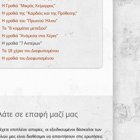
Η Γροθιά "Μικρός Χείμαρρος"
Η γροθιά της "Καρδιάς και της Πρόθεσης"
Η γροθιά του "Πρωινού Ήλιου"
Τα "8 κομμάτια μεταξιού"
Η γροθιά ''Ανάμεσα στα Χέρια''
Η γροθιά "7 Αστέρων"
Τα 18 χέρια του Διαφωτισμένου
Η γροθιά του Διαφωτισμένου
λάτε σε επαφή μαζί μας
έχετε επιπλέον απορίες, οι εξειδικευμένοι δάσκαλοι των
λών μας είναι διαθέσιμοι να απαντήσουν στις ερωτήσεις