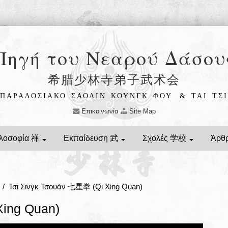
Πηγή του Νεαρού Δάσου
希腊少林寺弟子武术会
ΠΑΡΑΔΟΣΙΑΚΟ ΣΑΟΛΙΝ ΚΟΥΝΓΚ ΦΟΥ
& ΤΑΙ ΤΣΙ
Επικοινωνία
Site Map
λοσοφία 禅
Εκπαίδευση 武
Σχολές 学校
Άρθ
/ Τσι Σινγκ Τσουάν 七星拳 (Qi Xing Quan)
Xing Quan)