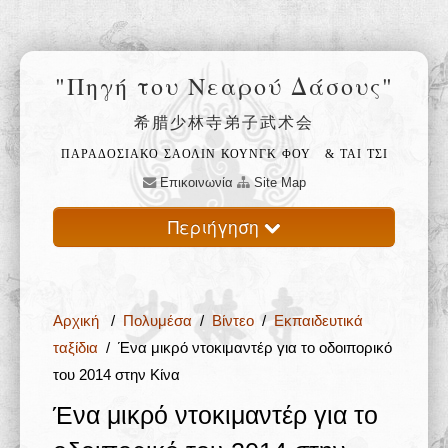
"Πηγή του Νεαρού Δάσους"
希腊少林寺弟子武术会
ΠΑΡΑΔΟΣΙΑΚΟ ΣΑΟΛΙΝ ΚΟΥΝΓΚ ΦΟΥ
& ΤΑΙ ΤΣΙ
Επικοινωνία
Site Map
Περιήγηση
Αρχική
Αρχική
/
Πολυμέσα
/
Βίντεο
/
Εκπαιδευτικά
Ο ναός Σαολίν 少林寺
ταξίδια
/ Ένα μικρό ντοκιμαντέρ για το οδοιπορικό
του 2014 στην Κίνα
Φιλοσοφία 禅
Ένα μικρό ντοκιμαντέρ για το
Εκπαίδευση 武