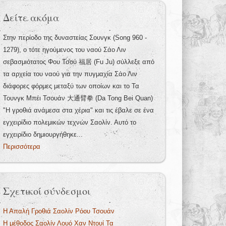
Δείτε ακόμα
Στην περίοδο της δυναστείας Σουνγκ (Song 960 -
1279), ο τότε ηγούμενος του ναού Σάο Λιν
σεβασμιότατος Φου Τσού 福居 (Fu Ju) σύλλεξε από
τα αρχεία του ναού για την πυγμαχία Σάο Λιν
διάφορες φόρμες μεταξύ των οποίων και το Τα
Τουνγκ Μπέι Τσουάν 大通臂拳 (Da Tong Bei Quan)
"Η γροθιά ανάμεσα στα χέρια" και τις έβαλε σε ένα
εγχειρίδιο πολεμικών τεχνών Σαολίν. Αυτό το
εγχειρίδιο δημιουργήθηκε...
Περισσότερα
Σχετικοί σύνδεσμοι
Η Απαλή Γροθιά Σαολίν Ρόου Τσουάν
Η μέθοδος Σαολίν Λουό Χαν Ντουί Τα