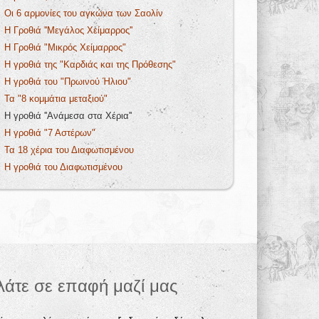
Οι 6 αρμονίες του αγκώνα των Σαολίν
Η Γροθιά ''Μεγάλος Χείμαρρος''
Η Γροθιά "Μικρός Χείμαρρος"
Η γροθιά της "Καρδιάς και της Πρόθεσης"
Η γροθιά του "Πρωινού Ήλιου"
Τα "8 κομμάτια μεταξιού"
Η γροθιά ''Ανάμεσα στα Χέρια''
Η γροθιά "7 Αστέρων"
Τα 18 χέρια του Διαφωτισμένου
Η γροθιά του Διαφωτισμένου
λάτε σε επαφή μαζί μας