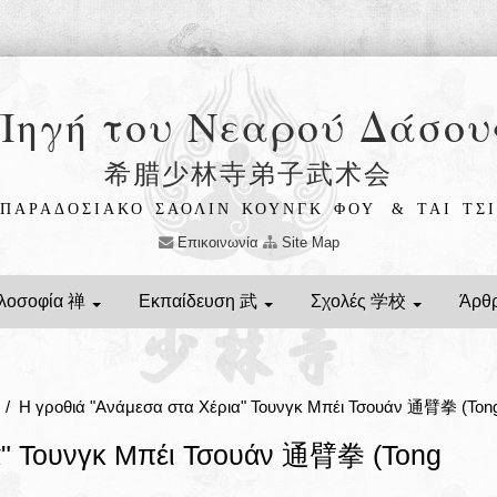
Πηγή του Νεαρού Δάσου
希腊少林寺弟子武术会
ΠΑΡΑΔΟΣΙΑΚΟ ΣΑΟΛΙΝ ΚΟΥΝΓΚ ΦΟΥ
& ΤΑΙ ΤΣΙ
Επικοινωνία
Site Map
λοσοφία 禅
Εκπαίδευση 武
Σχολές 学校
Άρθ
/ Η γροθιά "Ανάμεσα στα Χέρια" Τουνγκ Μπέι Τσουάν 通臂拳 (Tong
ια" Τουνγκ Μπέι Τσουάν 通臂拳 (Tong