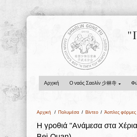
"
Αρχική
Ο ναός Σαολίν 少林寺
Φι
Αρχική
/
Πολυμέσα
/
Βίντεο
/
Άοπλες φόρμες
Η γροθιά "Ανάμεσα στα Χέρ
Bei Quan)