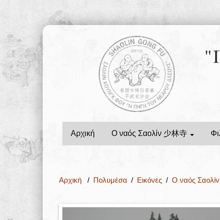
"
Αρχική
Ο ναός Σαολίν 少林寺
Φι
Αρχική
/
Πολυμέσα
/
Εικόνες
/
Ο ναός Σαολ