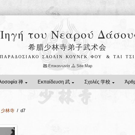
Πηγή του Νεαρού Δάσου
希腊少林寺弟子武术会
ΠΑΡΑΔΟΣΙΑΚΟ ΣΑΟΛΙΝ ΚΟΥΝΓΚ ΦΟΥ
& ΤΑΙ ΤΣΙ
Επικοινωνία
Site Map
λοσοφία 禅
Εκπαίδευση 武
Σχολές 学校
Άρθ
ίν 少林寺
/ d7