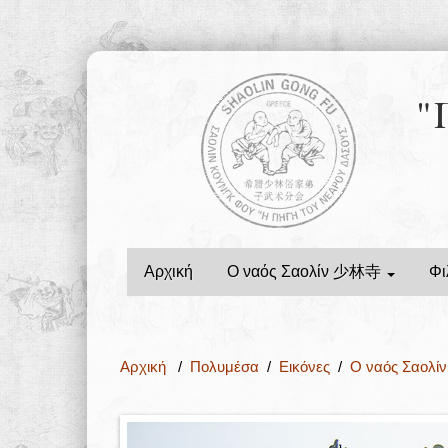
"
Αρχική
Ο ναός Σαολίν 少林寺
Φι
Αρχική
/
Πολυμέσα
/
Εικόνες
/
Ο ναός Σαολ