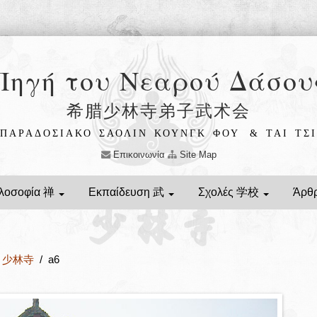
Πηγή του Νεαρού Δάσου
希腊少林寺弟子武术会
ΠΑΡΑΔΟΣΙΑΚΟ ΣΑΟΛΙΝ ΚΟΥΝΓΚ ΦΟΥ
& ΤΑΙ ΤΣΙ
Επικοινωνία
Site Map
λοσοφία 禅
Εκπαίδευση 武
Σχολές 学校
Άρθ
ίν 少林寺
/ a6