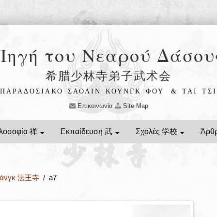
Πηγή του Νεαρού Δάσου
希腊少林寺弟子武术会
ΠΑΡΑΔΟΣΙΑΚΟ ΣΑΟΛΙΝ ΚΟΥΝΓΚ ΦΟΥ
& ΤΑΙ ΤΣΙ
Επικοινωνία
Site Map
λοσοφία 禅
Εκπαίδευση 武
Σχολές 学校
Άρθ
Ουάνγκ 法王寺
/ a7