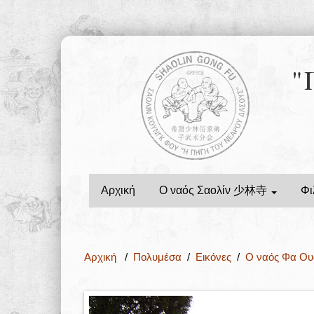
"
Αρχική
Ο ναός Σαολίν 少林寺
Φι
Αρχική
/
Πολυμέσα
/
Εικόνες
/
Ο ναός Φα 