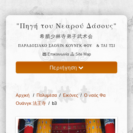
"Πηγή του Νεαρού Δάσους"
希腊少林寺弟子武术会
ΠΑΡΑΔΟΣΙΑΚΟ ΣΑΟΛΙΝ ΚΟΥΝΓΚ ΦΟΥ
& ΤΑΙ ΤΣΙ
Επικοινωνία
Site Map
Περιήγηση
Αρχική
Αρχική
/
Πολυμέσα
/
Εικόνες
/
Ο ναός Φα
Ο ναός Σαολίν 少林寺
Ουάνγκ 法王寺
/ b3
Φιλοσοφία 禅
Εκπαίδευση 武