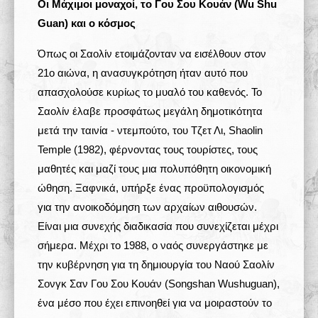
Οι Μάχιμοι μοναχοί, το Γου Σου Κουάν (Wu Shu
Guan) και ο κόσμος
Όπως οι Σαολίν ετοιμάζονταν να εισέλθουν στον
21ο αιώνα, η ανασυγκρότηση ήταν αυτό που
απασχολούσε κυρίως το μυαλό του καθενός. Το
Σαολίν έλαβε προσφάτως μεγάλη δημοτικότητα
μετά την ταινία - ντεμπούτο, του Τζετ Λι, Shaolin
Temple (1982), φέρνοντας τους τουρίστες, τους
μαθητές και μαζί τους μια πολυπόθητη οικονομική
ώθηση. Ξαφνικά, υπήρξε ένας προϋπολογισμός
για την ανοικοδόμηση των αρχαίων αιθουσών.
Είναι μια συνεχής διαδικασία που συνεχίζεται μέχρι
σήμερα. Μέχρι το 1988, ο ναός συνεργάστηκε με
την κυβέρνηση για τη δημιουργία του Ναού Σαολίν
Σονγκ Σαν Γου Σου Κουάν (Songshan Wushuguan),
ένα μέσο που έχει επινοηθεί για να μοιραστούν το