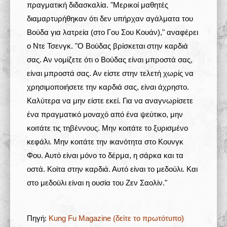
πραγματική διδασκαλία. "Μερικοί μαθητές
διαμαρτυρήθηκαν ότι δεν υπήρχαν αγάλματα του
Βούδα για λατρεία (στο Γου Σου Κουάν)," αναφέρει
ο Ντε Τσενγκ. "Ο Βούδας βρίσκεται στην καρδιά
σας. Αν νομίζετε ότι ο Βούδας είναι μπροστά σας,
είναι μπροστά σας. Αν είστε στην τελετή χωρίς να
χρησιμοποιήσετε την καρδιά σας, είναι άχρηστο.
Καλύτερα να μην είστε εκεί. Για να αναγνωρίσετε
ένα πραγματικό μοναχό από ένα ψεύτικο, μην
κοιτάτε τις τηβέννους. Μην κοιτάτε το ξυρισμένο
κεφάλι. Μην κοιτάτε την ικανότητα στο Κουνγκ
Φου. Αυτό είναι μόνο το δέρμα, η σάρκα και τα
οστά. Κοίτα στην καρδιά. Αυτό είναι το μεδούλι. Και
στο μεδούλι είναι η ουσία του Ζεν Σαολίν."
Πηγή:
Κung Fu Magazine (δείτε το πρωτότυπο)