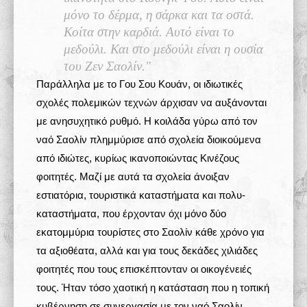
μόνο το δέρμα, η σάρκα και τα οστά.
Κοίτα στην καρδιά. Αυτό είναι το
μεδούλι. Και στο μεδούλι είναι η ουσία
του Ζεν Σαολίν."
Παράλληλα με το Γου Σου Κουάν, οι ιδιωτικές
σχολές πολεμικών τεχνών άρχισαν να αυξάνονται
με ανησυχητικό ρυθμό. Η κοιλάδα γύρω από τον
ναό Σαολίν πλημμύρισε από σχολεία διοικούμενα
από ιδιώτες, κυρίως ικανοποιώντας Κινέζους
φοιτητές. Μαζί με αυτά τα σχολεία άνοιξαν
εστιατόρια, τουριστικά καταστήματα και πολυ-
καταστήματα, που έρχονταν όχι μόνο δύο
εκατομμύρια τουρίστες στο Σαολίν κάθε χρόνο για
τα αξιοθέατα, αλλά και για τους δεκάδες χιλιάδες
φοιτητές που τους επισκέπτονταν οι οικογένειές
τους. Ήταν τόσο χαοτική η κατάσταση που η τοπική
κυβέρνηση σε συνεργασία με τον ναό Σαολίν