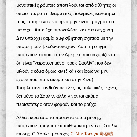
μοναστικές ρόμπες αποτελούνται από αθλητές οι
οποίοι, παρά τις θεαματικές πολεμικές ικανότητες
τους, μπορεί να είναι ή να μην είναι πραγματικοί
μοναχοί. Αυτό έχει προκαλέσει κάποια σύγχυση
Δεν υπάρχει καμία αμφισβήτηση σχετικά με την
ύπαρξη των ψεύδο-μοναχών. Αυτή τη στιγμή,
υπάρχουν κάποιοι στην Αμερική που ισχυρίζονται
ότι είναι "χειροτονημένοι ιερείς Σαολίν" που δεν
μιλούν ακόμα όμως κινεζικά (και ίσως να μην
έχουν πάει ποτέ ακόμα και στην Κίνα).
Τσαρλατάνοι ανθούν σε όλες τις πολεμικές τέχνες,
όχι μόνο το Σαολίν, αλλά γίνονται ακόμα
περισσότερο όταν φορούν και το ρούχο.
Αλλά πέρα από τα προϊόντα απομίμησης,
υπάρχουν πραγματικά αυθεντικοί μοναχοί Σαολίν
επίσης. O Σαολίν μοναχός
Σι Ντε Τσενγκ 释德成