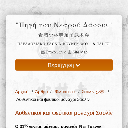
"Πηγή του Νεαρού Δάσους"
希腊少林寺弟子武术会
ΠΑΡΑΔΟΣΙΑΚΟ ΣΑΟΛΙΝ ΚΟΥΝΓΚ ΦΟΥ
& ΤΑΙ ΤΣΙ
Επικοινωνία
Site Map
Περιήγηση
Αρχική
Αρχική
/
Άρθρα
/
Φιλοσοφία
/
Σαολίν 少林
/
Ο ναός Σαολίν 少林寺
Αυθεντικοί και ψεύτικοι μοναχοί Σαολίν
Φιλοσοφία 禅
Αυθεντικοί και ψεύτικοι μοναχοί Σαολίν
Εκπαίδευση 武
ης
Ο 31
γενεάς μάχιμος μοναχός Ντε Τσενγκ