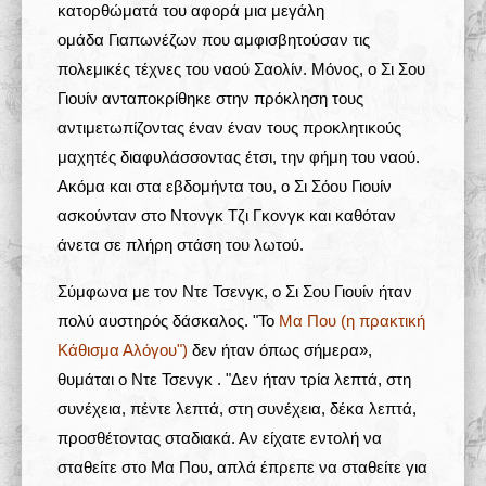
κατορθώματά του αφορά μια μεγάλη
ομάδα Γιαπωνέζων που αμφισβητούσαν τις
πολεμικές τέχνες του ναού Σαολίν. Μόνος, ο Σι Σου
Γιουίν ανταποκρίθηκε στην πρόκληση τους
αντιμετωπίζοντας έναν έναν τους προκλητικούς
μαχητές διαφυλάσσοντας έτσι, την φήμη του ναού.
Ακόμα και στα εβδομήντα του, ο Σι Σόου Γιουίν
ασκούνταν στο Ντονγκ Τζι Γκονγκ και καθόταν
άνετα σε πλήρη στάση του λωτού.
Σύμφωνα με τον Ντε Τσενγκ, ο Σι Σου Γιουίν ήταν
πολύ αυστηρός δάσκαλος. "Το
Μα Που (η πρακτική
Κάθισμα Αλόγου")
δεν ήταν όπως σήμερα»,
θυμάται ο Ντε Τσενγκ . "Δεν ήταν τρία λεπτά, στη
συνέχεια, πέντε λεπτά, στη συνέχεια, δέκα λεπτά,
προσθέτοντας σταδιακά. Αν είχατε εντολή να
σταθείτε στο Μα Που, απλά έπρεπε να σταθείτε για