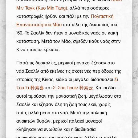
Μιν Ταγκ (Kuo Μin Τang)
, αλλά περισσότερες
καταστροφές ήρθαν και πάλι με την
Πολιτιστική
Επανάσταση του Μάο
στα τέλη της δεκαετίας του
'60. Το Σαολίν δεν ήταν ο μοναδικός ναός σε κακή
κατάσταση. Μετά τον Μάο, σχεδόν κάθε ναός στην
Κίνα ήταν σε ερείπια.
Παρά τις δυσκολίες, μερικοί μοναχοί έζησαν στο
ναό Σαολίν από εκείνες τις σκοτεινές περιόδους της
ιστορίας της Κίνας, ειδικά οι μεγάλοι διδάσκαλοι
Σι
Σου Σι 释素喜
και
Σι Σου Γιουίν 释素云
. Και οι δύο
αυτοί τιμούσαν την μοναστική ζωή, μεγάλωσαν στο
Σαολίν και έζησαν όλη τη ζωή τους εκεί, χωρίς
σπίτι, αλλά μέσα στο ναό. Μετά την πολιτική
ανοικτών θυρών, μερικοί παλαιοί μοναχοί
κλήθηκαν να ενωθούν και η διαδικασία
ανοικοδόμησης του ναού άρχισε. Αλλά για πολλά