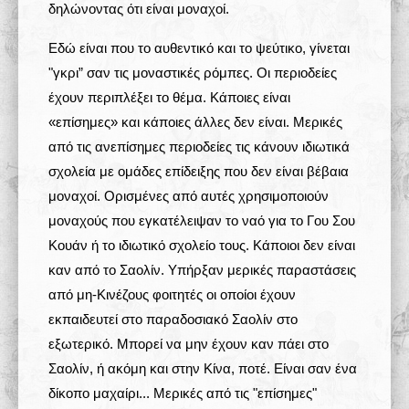
δηλώνοντας ότι είναι μοναχοί.
Εδώ είναι που το αυθεντικό και το ψεύτικο, γίνεται
"γκρι” σαν τις μοναστικές ρόμπες. Οι περιοδείες
έχουν περιπλέξει το θέμα. Κάποιες είναι
«επίσημες» και κάποιες άλλες δεν είναι. Μερικές
από τις ανεπίσημες περιοδείες τις κάνουν ιδιωτικά
σχολεία με ομάδες επίδειξης που δεν είναι βέβαια
μοναχοί. Ορισμένες από αυτές χρησιμοποιούν
μοναχούς που εγκατέλειψαν το ναό για το Γου Σου
Κουάν ή το ιδιωτικό σχολείο τους. Κάποιοι δεν είναι
καν από το Σαολίν. Υπήρξαν μερικές παραστάσεις
από μη-Κινέζους φοιτητές οι οποίοι έχουν
εκπαιδευτεί στο παραδοσιακό Σαολίν στο
εξωτερικό. Μπορεί να μην έχουν καν πάει στο
Σαολίν, ή ακόμη και στην Κίνα, ποτέ. Είναι σαν ένα
δίκοπο μαχαίρι... Μερικές από τις "επίσημες"