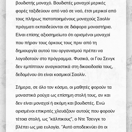
βουδιστής μοναχό. Βουδιστές μοναχοί μερικές
φορές ταξιδεύουν από ναό σε ναό, έτσι μερικοί από
τους πλήρως πιστοποιημένους μοναχούς Σαολίν
πράγματι εκπαιδεύονται σε διάφορα μοναστήρια.
Είναι επίσης αξιοσημείωτο ότι ορισμένοι μοναχοί
που πήραν τους όρκους τους πριν από τη
δημιουργία αυτού του οργανισμού πρέπει να
λογοδοτούν στο πρόγραμμα. Φυσικά, οι Γου Σενγκ
δεν εμπίπτουν αναγκαστικά στη δικαιοδοσία τους,
δεδομένου ότι είναι κοσμικοί Σαολίν.
Σήμερα, σε όλο τον κόσμο, οι μαθητές φορούν τα
μοναστικά ρούχα ως επίσημη στολή τους, αν και
δεν είναι μοναχοί ή ακόμη και βουδιστές. Ενώ
ορισμένοι επικριτές χλευάζουν αυτούς που φορούν
τέτοια στολή, ως "κάλπικους”, ο Ντε Τσενγκ το
βλέπει ως μια ευλογία. "Αυτό αποδεικνύει ότι οι