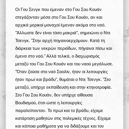
Οι Γου Σενγκ που έμεναν στο Γου Σου Κουάν
στεγάζονταν μέσα στο Γου Σου Κουάν, αν και
αρχικά μερικοί μοναχοί έμεναν ακόμα στο ναό.
"Άλλωστε δεν είναι τόσο μακριά”, σημειώνει ο Ντε
Τσενγκ. "Στην αρχή πηγαινοερχόμουν. Κατά τη
διάρκεια των νεκρών περιόδων, πήγαινα πίσω και
έμενα στο ναό." Αλλά τελικά, ο διαχωρισμός
μεταξύ του Γου Σου Κουάν και του ναού μεγάλωσε.
"Όταν ζούσα στο ναό Σαολίν, ήταν οι λειτουργίες
ήταν πρωί και βράδυ", θυμάται ο Ντε Τσενγκ. "Στο
μεταξύ, υπήρχε εκπαίδευση και στην κτηνοτροφία.
Στο Γου Σου Κουάν, δεν υπήρχε αίθουσα
Βουδισμού, έτσι ώστε η λειτουργίες
παραλείπονταν. Το πρωί και το βράδυ, είχαμε
κατάρτιση μαθητών στις πολεμικές τέχνες. Είχαμε
και κάποια μαθήματα για να διδάξουμε και τον