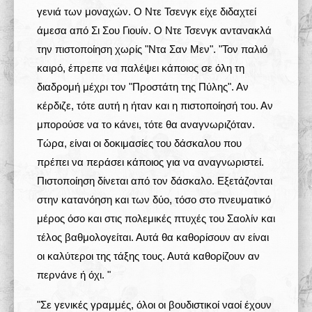
γενιά των μοναχών. Ο Ντε Τσενγκ είχε διδαχτεί
άμεσα από Σι Σου Γιουίν. Ο Ντε Τσενγκ αντανακλά
την πιστοποίηση χωρίς "Ντα Σαν Μεν". "Τον παλιό
καιρό, έπρεπε να παλέψει κάποιος σε όλη τη
διαδρομή μέχρι τον "Προστάτη της Πύλης". Αν
κέρδιζε, τότε αυτή η ήταν και η πιστοποίησή του. Αν
μπορούσε να το κάνει, τότε θα αναγνωριζόταν.
Τώρα, είναι οι δοκιμασίες του δάσκαλου που
πρέπει να περάσει κάποιος για να αναγνωριστεί.
Πιστοποίηση δίνεται από τον δάσκαλο. Εξετάζονται
στην κατανόηση και των δύο, τόσο στο πνευματικό
μέρος όσο και στις πολεμικές πτυχές του Σαολίν και
τέλος βαθμολογείται. Αυτά θα καθορίσουν αν είναι
οι καλύτεροι της τάξης τους. Αυτά καθορίζουν αν
περνάνε ή όχι. "
"Σε γενικές γραμμές, όλοι οι βουδιστικοί ναοί έχουν