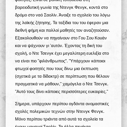
βορειοδυτική γωνία της Ντενγκ Φενγκ, κοντά στο
δρόμο στο ναό Σαολίν. Άνοιξε το σχολείο του λόγω
της λαϊκής ζήτησης. Τα ταξίδια του του έφεραν μια
διεθνή φήμη και πολλοί μαθητές τον αναζητούσαν.
Εξακολουθούν να πηγαίνουν στο Γου Σου Κουάν
και να ψάχνουν γι 'αυτόν. Έχοντας τη δική του
σχολή, ο Ντε Τσενγκ έχει μεγαλύτερη ευελιξία στο
να είναι πιο "φιλάνθρωπος”. "Υπάρχουν κάποιοι
φτωχοί φοιτητές που τους δίνω μια έκπτωση
(σχετικά με τα δίδακτρ) σε περίπτωση που θέλουν
πραγματικά να μάθουν," χαμόγελα ο Ντε Τσενγκ.
"Αυτό τους δίνει κάποιες περισσότερες ευκαιρίες."
Σήμερα, υπάρχουν περίπου ογδόντα ονομαστικές
σχολές πολεμικών τεχνών στην Ντενγκ Φενγκ.
Μόνο περίπου τριάντα από αυτά τα σχολεία τα
έχουν μοναχοί Σαολίν. Τα άλλα πενήντα