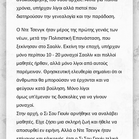
χρόνια, υπήρχαν λίγοι αλλά πιστοί που
διατηρούσαν την γενεαλογία και την παράδοση.
Ο Ντε Τσενγκ ήταν μέρος της πρώτης γενιάς των
νέων, μετά την Πολιτιστική Επανάσταση, που
ξεκίνησαν στο Σαολίν. Εκείνη την εποχή, υπήρχαν
μόνο περίπου 10 - 20 μοναχοί Σαολίν και πολλοί
μαθητές ήρθαν, αλλά μόνο λίγοι από αυτούς
παρέμειναν. Θρησκευτική ελευθερία σημαίνει ότι οι
άνθρωποι θα μπορούσαν να έρχονται και να
φεύγουν κατά βούληση. Μόνο λίγοι
όμως υπ'έμεναν τις δυσκολίες για να γίνουν
μοναχοί.
Στην αρχή, ο Σι Σου Γιουίν αρνήθηκε να αναλάβει
μαθητές. Είχε ζήσει μια σκληρή ζωή και ήθελε να
αποσυρθεί εν ειρήνη. Αλλά ο Ντε Τσενγκ ήταν
επίμονος και ειλικρινής, έτσι ο Σι Σου Γιουίν τελικά