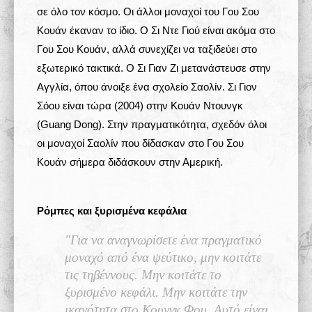
σε όλο τον κόσμο. Οι άλλοι μοναχοί του Γου Σου
Κουάν έκαναν το ίδιο. O Σι Ντε Γιού είναι ακόμα στο
Γου Σου Κουάν, αλλά συνεχίζει να ταξιδεύει στο
εξωτερικό τακτικά. Ο Σι Γιαν Ζι μετανάστευσε στην
Αγγλία, όπου άνοιξε ένα σχολείο Σαολίν. Σι Γιον
Σόου είναι τώρα (2004) στην Κουάν Ντουνγκ
(Guang Dong). Στην πραγματικότητα, σχεδόν όλοι
οι μοναχοί Σαολίν που δίδασκαν στο Γου Σου
Κουάν σήμερα διδάσκουν στην Αμερική.
Ρόμπες και ξυρισμένα κεφάλια
"Για να αναγνωρίσετε ένα πραγματικό
μοναχό από ένα ψεύτικο, μην κοιτάτε
τις τηβέννους. Μην κοιτάτε το
ξυρισμένο κεφάλι. Μην κοιτάτε την
ικανότητα στο Κουνγκ Φου. Αυτό είναι