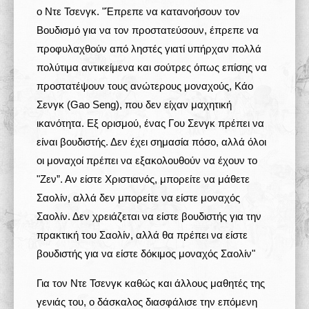
ο Ντε Τσενγκ. "Έπρεπε να κατανοήσουν τον
Βουδισμό για να τον προστατεύσουν, έπρεπε να
προφυλαχθούν από ληστές γιατί υπήρχαν πολλά
πολύτιμα αντικείμενα και σούτρες όπως επίσης να
προστατέψουν τους ανώτερους μοναχούς, Κάο
Σενγκ (Gao Seng), που δεν είχαν μαχητική
ικανότητα. Εξ ορισμού, ένας Γου Σενγκ πρέπει να
είναι βουδιστής. Δεν έχει σημασία πόσο, αλλά όλοι
οι μοναχοί πρέπει να εξακολουθούν να έχουν το
"Ζεν”. Αν είστε Χριστιανός, μπορείτε να μάθετε
Σαολίν, αλλά δεν μπορείτε να είστε μοναχός
Σαολίν. Δεν χρειάζεται να είστε βουδιστής για την
πρακτική του Σαολίν, αλλά θα πρέπει να είστε
βουδιστής για να είστε δόκιμος μοναχός Σαολίν"
Για τον Ντε Τσενγκ καθώς και άλλους μαθητές της
γενιάς του, ο δάσκαλος διασφάλισε την επόμενη