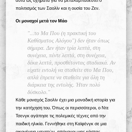
αυτά ως οχήματα για να μεταλαμπαδευτεί ο
πολιτισμός των Σαολίν και η ουσία του Ζεν.
Οι μοναχοί μετά τον Μάο
"...το Μα Που (η πρακτική του
Καθίσματος Αλόγου") δεν ήταν όπως
σήμερα. Δεν ήταν τρία λεπτά, στη
συνέχεια, πέντε λεπτά, στη συνέχεια,
δέκα λεπτά, προσθέτοντας σταδιακά. Αν
είχατε εντολή να σταθείτε στο Μα Που,
απλά έπρεπε να σταθείτε για όλη τη
διάρκεια της εντολής. Ήταν πολύ
δύσκολο."
Κάθε μοναχός Σαολίν έχει μια μοναδική ιστορία για
την κατήχηση του. Όπως οι περισσότεροι, ο Ντε
Τσενγκ αγάπησε τις πολεμικές τέχνες από την
παιδική ηλικία. Γεννήθηκε στη Καϊφένγκ σε μια
οικογένεια μαχητών, απόγονοι μιας κάστας