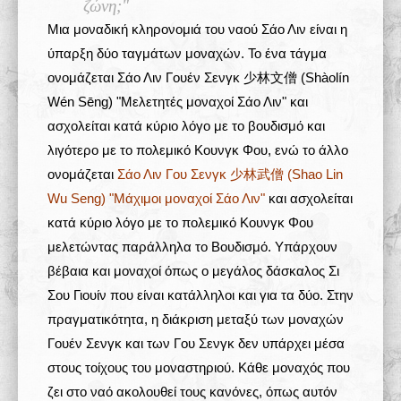
ζώνη;"
Μια μοναδική κληρονομιά του ναού Σάο Λιν είναι η
ύπαρξη δύο ταγμάτων μοναχών. Το ένα τάγμα
ονομάζεται Σάο Λιν Γουέν Σενγκ 少林文僧 (Shàolín
Wén Sēng) "Μελετητές μοναχοί Σάο Λιν" και
ασχολείται κατά κύριο λόγο με το βουδισμό και
λιγότερο με το πολεμικό Κουνγκ Φου, ενώ το άλλο
ονομάζεται
Σάο Λιν Γου Σενγκ 少林武僧 (Shao Lin
Wu Seng) "Μάχιμοι μοναχοί Σάο Λιν"
και ασχολείται
κατά κύριο λόγο με το πολεμικό Κουνγκ Φου
μελετώντας παράλληλα το Βουδισμό. Υπάρχουν
βέβαια και μοναχοί όπως ο μεγάλος δάσκαλος Σι
Σου Γιουίν που είναι κατάλληλοι και για τα δύο. Στην
πραγματικότητα, η διάκριση μεταξύ των μοναχών
Γουέν Σενγκ και των Γου Σενγκ δεν υπάρχει μέσα
στους τοίχους του μοναστηριού. Κάθε μοναχός που
ζει στο ναό ακολουθεί τους κανόνες, όπως αυτόν