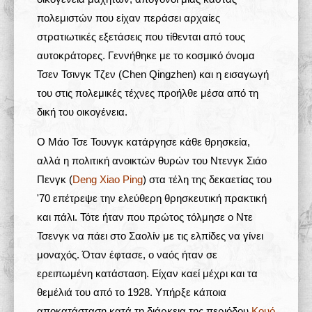
πολεμιστών που είχαν περάσει αρχαίες
στρατιωτικές εξετάσεις που τίθενται από τους
αυτοκράτορες. Γεννήθηκε με το κοσμικό όνομα
Τσεν Τσινγκ Τζεν (Chen Qingzhen) και η εισαγωγή
του στις πολεμικές τέχνες προήλθε μέσα από τη
δική του οικογένεια.
Ο Μάο Τσε Τουνγκ κατάργησε κάθε θρησκεία,
αλλά η πολιτική ανοικτών θυρών του Ντενγκ Σιάο
Πενγκ (
Deng Xiao Ping
) στα τέλη της δεκαετίας του
'70 επέτρεψε την ελεύθερη θρησκευτική πρακτική
και πάλι. Τότε ήταν που πρώτος τόλμησε ο Ντε
Τσενγκ να πάει στο Σαολίν με τις ελπίδες να γίνει
μοναχός. Όταν έφτασε, ο ναός ήταν σε
ερειπωμένη κατάσταση. Είχαν καεί μέχρι και τα
θεμέλιά του από το 1928. Υπήρξε κάποια
αποκατάσταση κατά τη διάρκεια της περιόδου
Κουό