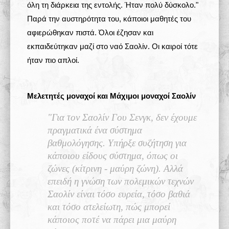
όλη τη διάρκεια της εντολής. Ήταν πολύ δύσκολο."
Παρά την αυστηρότητα του, κάποιοι μαθητές του
αφιερώθηκαν πιστά. Όλοι έζησαν και
εκπαιδεύτηκαν μαζί στο ναό Σαολίν. Οι καιροί τότε
ήταν πιο απλοί.
Μελετητές μοναχοί και Μάχιμοι μοναχοί Σαολίν
"Για τον Σαολίν Γου Σενγκ, δεν έχουμε
πραγματικά ένα σύστημα
βαθμολόγησης. Υπήρξε συζήτηση για
κάποιου είδους σύστημα, όπως οι
ζώνες (κίτρινη - μαύρη ζώνη). Αλλά
επειδή η γνώση των πολεμικών τεχνών
Σαολίν είναι τόσο ευρεία, τόσο βαθιά
και τόσο ατελείωτη, πώς μπορεί
κάποιος ποτέ να πάρει μια μαύρη