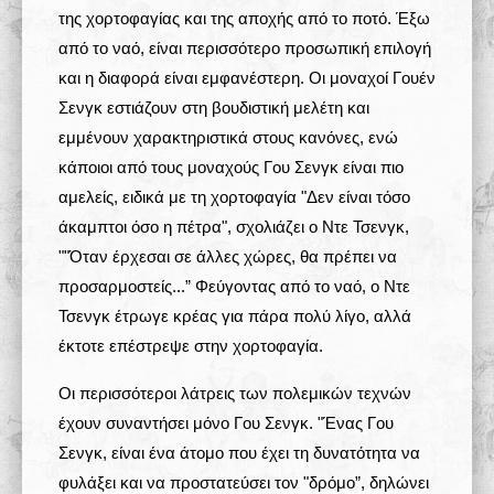
της χορτοφαγίας και της αποχής από το ποτό. Έξω
από το ναό, είναι περισσότερο προσωπική επιλογή
και η διαφορά είναι εμφανέστερη. Οι μοναχοί Γουέν
Σενγκ εστιάζουν στη βουδιστική μελέτη και
εμμένουν χαρακτηριστικά στους κανόνες, ενώ
κάποιοι από τους μοναχούς Γου Σενγκ είναι πιο
αμελείς, ειδικά με τη χορτοφαγία "Δεν είναι τόσο
άκαμπτοι όσο η πέτρα", σχολιάζει ο Ντε Τσενγκ,
""Όταν έρχεσαι σε άλλες χώρες, θα πρέπει να
προσαρμοστείς...” Φεύγοντας από το ναό, ο Ντε
Τσενγκ έτρωγε κρέας για πάρα πολύ λίγο, αλλά
έκτοτε επέστρεψε στην χορτοφαγία.
Οι περισσότεροι λάτρεις των πολεμικών τεχνών
έχουν συναντήσει μόνο Γου Σενγκ. "Ένας Γου
Σενγκ, είναι ένα άτομο που έχει τη δυνατότητα να
φυλάξει και να προστατεύσει τον "δρόμο”, δηλώνει