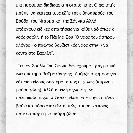
μια παρόμοια διαδικασία πιστοποίησης. Ο φοιτητής
πρέπει να κατέχει τους εξής τρεις θησαυρούς, του
Βούδα, του Ντάρμα και της Σάνγκα Αλλά
υπάρχουν ειδικές απαιτήσεις για κάθε ναό όπως ο
ναός σαολίν ή το Πάι Μα Σου (Ο ναός του άσπρου
αλόγου - ο πρώτος βουδιστικός ναός στην Κίνα
κοντά στο Σαολίν)".
"Για τον Σαολίν Γου Σενγκ, δεν έχουμε πραγματικά
ένα σύστημα βαθμολόγησης. Υπήρξε συζήτηση για
κάποιου είδους σύστημα, όπως οι ζώνες (κίτρινη -
μαύρη ζώνη). Αλλά επειδή η γνώση των
πολεμικών τεχνών Σαολίν είναι τόσο ευρεία, τόσο
βαθιά και τόσο ατελείωτη, πώς μπορεί κάποιος
ποτέ να πάρει μια μαύρη ζώνη; "