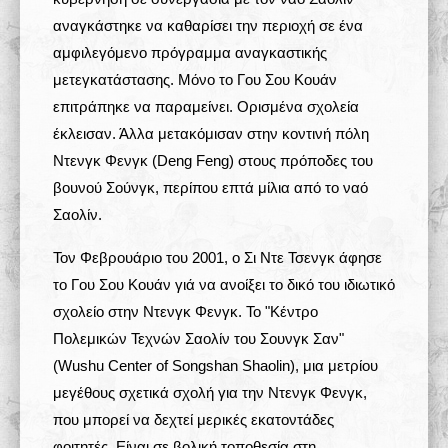
αναγκάστηκε να καθαρίσει την περιοχή σε ένα
αμφιλεγόμενο πρόγραμμα αναγκαστικής
μετεγκατάστασης. Μόνο το Γου Σου Κουάν
επιτράπηκε να παραμείνει. Ορισμένα σχολεία
έκλεισαν. Άλλα μετακόμισαν στην κοντινή πόλη
Ντενγκ Φενγκ (Deng Feng) στους πρόποδες του
βουνού Σούνγκ, περίπου επτά μίλια από το ναό
Σαολίν.
Τον Φεβρουάριο του 2001, ο Σι Ντε Τσενγκ άφησε
το Γου Σου Κουάν γιά να ανοίξει το δικό του ιδιωτικό
σχολείο στην Ντενγκ Φενγκ. Το "Κέντρο
Πολεμικών Τεχνών Σαολίν του Σουνγκ Σαν"
(Wushu Center of Songshan Shaolin), μια μετρίου
μεγέθους σχετικά σχολή για την Ντενγκ Φενγκ,
που μπορεί να δεχτεί μερικές εκατοντάδες
φοιτητές. Είναι σε βολική τοποθεσία στη