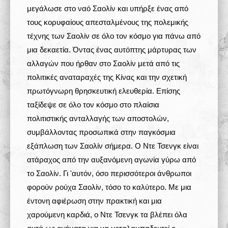
μεγάλωσε στο ναό Σαολίν και υπήρξε ένας από
τους κορυφαίους απεσταλμένους της πολεμικής
τέχνης των Σαολίν σε όλο τον κόσμο για πάνω από
μια δεκαετία. Όντας ένας αυτόπτης μάρτυρας των
αλλαγών που ήρθαν στο Σαολίν μετά από τις
πολιτικές αναταραχές της Κίνας και την σχετική
πρωτόγνωρη θρησκευτική ελευθερία. Επίσης
ταξίδεψε σε όλο τον κόσμο στο πλαίσια
πολιτιστικής ανταλλαγής των αποστολών,
συμβάλλοντας προσωπικά στην παγκόσμια
εξάπλωση των Σαολίν σήμερα. Ο Ντε Τσενγκ είναι
ατάραχος από την αυξανόμενη αγωνία γύρω από
το Σαολίν. Γι 'αυτόν, όσο περισσότεροι άνθρωποι
φορούν ρούχα Σαολίν, τόσο το καλύτερο. Με μια
έντονη αφιέρωση στην πρακτική και μια
χαρούμενη καρδιά, ο Ντε Τσενγκ τα βλέπει όλα