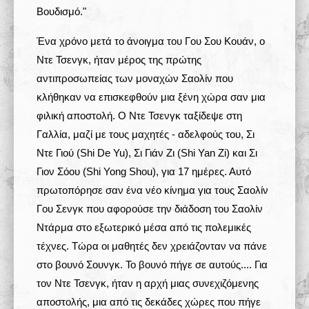
Βουδισμό."
Ένα χρόνο μετά το άνοιγμα του Γου Σου Κουάν, ο
Ντε Τσενγκ, ήταν μέρος της πρώτης
αντιπροσωπείας των μοναχών Σαολίν που
κλήθηκαν να επισκεφθούν μια ξένη χώρα σαν μια
φιλική αποστολή. Ο Ντε Τσενγκ ταξίδεψε στη
Γαλλία, μαζί με τους μαχητές - αδελφούς του, Σι
Ντε Γιού (Shi De Yu), Σι Γιάν Ζι (Shi Yan Zi) και Σι
Γιον Σόου (Shi Yong Shou), για 17 ημέρες. Αυτό
πρωτοπόρησε σαν ένα νέο κίνημα για τους Σαολίν
Γου Σενγκ που αφορούσε την διάδοση του Σαολίν
Ντάρμα στο εξωτερικό μέσα από τις πολεμικές
τέχνες. Τώρα οι μαθητές δεν χρειάζονταν να πάνε
στο βουνό Σουνγκ. Το βουνό πήγε σε αυτούς.... Για
τον Ντε Τσενγκ, ήταν η αρχή μιας συνεχιζόμενης
αποστολής, μια από τις δεκάδες χώρες που πήγε