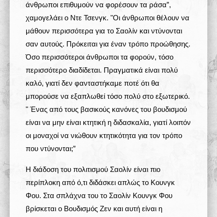
άνθρωποι επιθυμούν να φορέσουν τα ράσα”,
χαμογελάει ο Ντε Τσενγκ. "Οι άνθρωποι θέλουν να
μάθουν περισσότερα για το Σαολίν και ντύνονται
σαν αυτούς. Πρόκειται για έναν τρόπο προώθησης.
Όσο περισσότεροι άνθρωποι τα φορούν, τόσο
περισσότερο διαδίδεται. Πραγματικά είναι πολύ
καλό, γιατί δεν φανταστήκαμε ποτέ ότι θα
μπορούσε να εξαπλωθεί τόσο πολύ στο εξωτερικό.
" Ένας από τους βασικούς κανόνες του βουδισμού
είναι να μην είναι κτητική η διδασκαλία, γιατί λοιπόν
οι μοναχοί να νιώθουν κτητικότητα για τον τρόπο
που ντύνονται;”
Η διάδοση του πολιτισμού Σαολίν είναι πιο
περίπλοκη από ό,τι διδάσκει απλώς το Κουνγκ
Φου. Στα σπλάχνα του το Σαολίν Κουνγκ Φου
βρίσκεται ο Βουδισμός Ζεν και αυτή είναι η