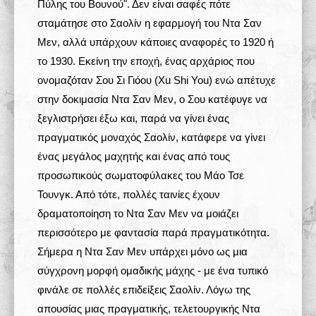
Πύλης του Βουνού". Δεν είναι σαφές πότε
σταμάτησε στο Σαολίν η εφαρμογή του Ντα Σαν
Μεν, αλλά υπάρχουν κάποιες αναφορές το 1920 ή
το 1930. Εκείνη την εποχή, ένας αρχάριος που
ονομαζόταν Σου Σι Γιόου (Xu Shi You) ενώ απέτυχε
στην δοκιμασία Ντα Σαν Μεν, ο Σου κατέφυγε να
ξεγλιστρήσει έξω και, παρά να γίνει ένας
πραγματικός μοναχός Σαολίν, κατάφερε να γίνει
ένας μεγάλος μαχητής και ένας από τους
προσωπικούς σωματοφύλακες του Μάο Τσε
Τουνγκ. Από τότε, πολλές ταινίες έχουν
δραματοποίηση το Ντα Σαν Μεν να μοιάζει
περισσότερο με φαντασία παρά πραγματικότητα.
Σήμερα η Ντα Σαν Μεν υπάρχει μόνο ως μια
σύγχρονη μορφή ομαδικής μάχης - με ένα τυπικό
φινάλε σε πολλές επιδείξεις Σαολίν. Λόγω της
απουσίας μιας πραγματικής, τελετουργικής Ντα