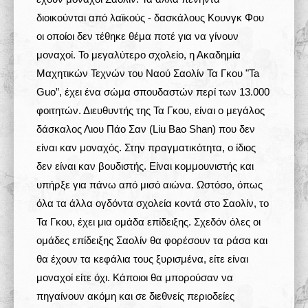
διοικούνται από λαϊκούς - δασκάλους Κουνγκ Φου
οι οποίοι δεν τέθηκε θέμα ποτέ για να γίνουν
μοναχοί. Το μεγαλύτερο σχολείο, η Ακαδημία
Μαχητικών Τεχνών του Ναού Σαολίν Τα Γκου "Ta
Guo”, έχει ένα σώμα σπουδαστών περί των 13.000
φοιτητών. Διευθυντής της Τα Γκου, είναι ο μεγάλος
δάσκαλος Λιου Πάο Σαν (Liu Bao Shan) που δεν
είναι καν μοναχός. Στην πραγματικότητα, ο ίδιος
δεν είναι καν βουδιστής. Είναι κομμουνιστής και
υπήρξε για πάνω από μισό αιώνα. Ωστόσο, όπως
όλα τα άλλα ογδόντα σχολεία κοντά στο Σαολίν, το
Τα Γκου, έχει μια ομάδα επίδειξης. Σχεδόν όλες οι
ομάδες επίδειξης Σαολίν θα φορέσουν τα ράσα και
θα έχουν τα κεφάλια τους ξυρισμένα, είτε είναι
μοναχοί είτε όχι. Κάποιοι θα μπορούσαν να
πηγαίνουν ακόμη και σε διεθνείς περιοδείες