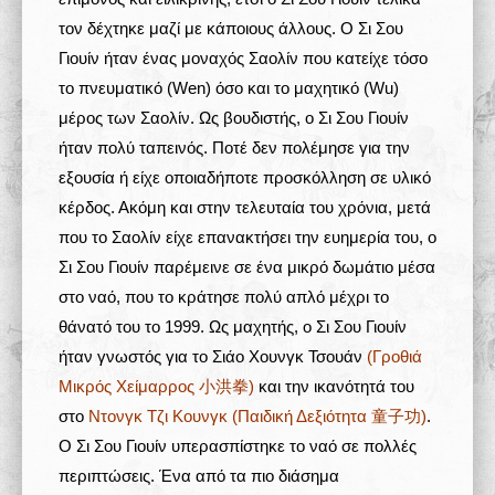
τον δέχτηκε μαζί με κάποιους άλλους. Ο Σι Σου
Γιουίν ήταν ένας μοναχός Σαολίν που κατείχε τόσο
το πνευματικό (Wen) όσο και το μαχητικό (Wu)
μέρος των Σαολίν. Ως βουδιστής, ο Σι Σου Γιουίν
ήταν πολύ ταπεινός. Ποτέ δεν πολέμησε για την
εξουσία ή είχε οποιαδήποτε προσκόλληση σε υλικό
κέρδος. Ακόμη και στην τελευταία του χρόνια, μετά
που το Σαολίν είχε επανακτήσει την ευημερία του, ο
Σι Σου Γιουίν παρέμεινε σε ένα μικρό δωμάτιο μέσα
στο ναό, που το κράτησε πολύ απλό μέχρι το
θάνατό του το 1999. Ως μαχητής, ο Σι Σου Γιουίν
ήταν γνωστός για το Σιάο Χουνγκ Τσουάν
(Γροθιά
Μικρός Χείμαρρος 小洪拳)
και την ικανότητά του
στο
Ντονγκ Τζι Κουνγκ (Παιδική Δεξιότητα 童子功)
.
Ο Σι Σου Γιουίν υπερασπίστηκε το ναό σε πολλές
περιπτώσεις. Ένα από τα πιο διάσημα