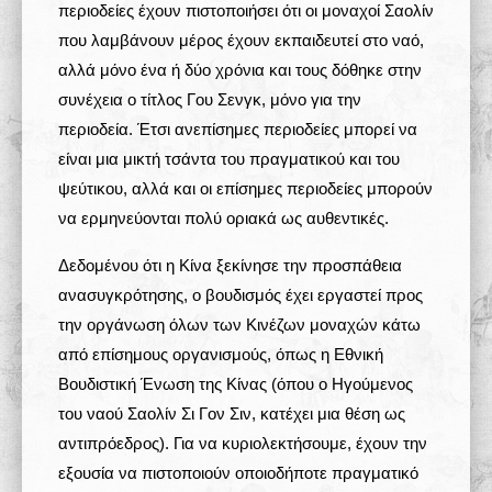
περιοδείες έχουν πιστοποιήσει ότι οι μοναχοί Σαολίν
που λαμβάνουν μέρος έχουν εκπαιδευτεί στο ναό,
αλλά μόνο ένα ή δύο χρόνια και τους δόθηκε στην
συνέχεια ο τίτλος Γου Σενγκ, μόνο για την
περιοδεία. Έτσι ανεπίσημες περιοδείες μπορεί να
είναι μια μικτή τσάντα του πραγματικού και του
ψεύτικου, αλλά και οι επίσημες περιοδείες μπορούν
να ερμηνεύονται πολύ οριακά ως αυθεντικές.
Δεδομένου ότι η Κίνα ξεκίνησε την προσπάθεια
ανασυγκρότησης, ο βουδισμός έχει εργαστεί προς
την οργάνωση όλων των Κινέζων μοναχών κάτω
από επίσημους οργανισμούς, όπως η Εθνική
Βουδιστική Ένωση της Κίνας (όπου ο Ηγούμενος
του ναού Σαολίν Σι Γον Σιν, κατέχει μια θέση ως
αντιπρόεδρος). Για να κυριολεκτήσουμε, έχουν την
εξουσία να πιστοποιούν οποιοδήποτε πραγματικό