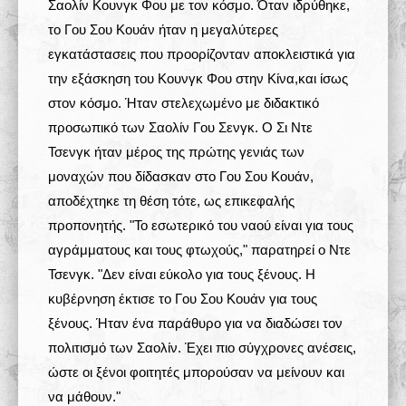
Σαολίν Κουνγκ Φου με τον κόσμο. Όταν ιδρύθηκε,
το Γου Σου Κουάν ήταν η μεγαλύτερες
εγκατάστασεις που προορίζονταν αποκλειστικά για
την εξάσκηση του Κουνγκ Φου στην Κίνα,και ίσως
στον κόσμο. Ήταν στελεχωμένο με διδακτικό
προσωπικό των Σαολίν Γου Σενγκ. Ο Σι Ντε
Τσενγκ ήταν μέρος της πρώτης γενιάς των
μοναχών που δίδασκαν στο Γου Σου Κουάν,
αποδέχτηκε τη θέση τότε, ως επικεφαλής
προπονητής. "Το εσωτερικό του ναού είναι για τους
αγράμματους και τους φτωχούς," παρατηρεί ο Ντε
Τσενγκ. "Δεν είναι εύκολο για τους ξένους. Η
κυβέρνηση έκτισε το Γου Σου Κουάν για τους
ξένους. Ήταν ένα παράθυρο για να διαδώσει τον
πολιτισμό των Σαολίν. Έχει πιο σύγχρονες ανέσεις,
ώστε οι ξένοι φοιτητές μπορούσαν να μείνουν και
να μάθουν."