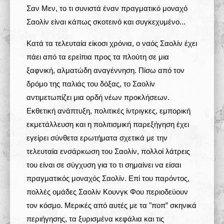
Σαν Μεν, το τι συνιστά έναν πραγματικό μοναχό
Σαολίν είναι κάπως σκοτεινό και συγκεχυμένο...
Κατά τα τελευταία είκοσι χρόνια, ο ναός Σαολίν έχει
πάει από τα ερείπια προς τα πλούτη σε μια
ξαφνική, αλματώδη αναγέννηση. Πίσω από τον
δρόμο της παλιάς του δόξας, το Σαολίν
αντιμετωπίζει μια ορδή νέων προκλήσεων.
Εκθετική ανάπτυξη, πολιτικές ίντριγκες, εμπορική
εκμετάλλευση και η πολιτισμική παρεξήγηση έχει
εγείρει σύνθετα ερωτήματα σχετικά με την
τελευταία ενσάρκωση του Σαολίν, πολλοί λάτρεις
του είναι σε σύγχυση για το τι σημαίνει να είσαι
πραγματικός μοναχός Σαολίν. Επί του παρόντος,
πολλές ομάδες Σαολίν Κουνγκ Φου περιοδεύουν
τον κόσμο. Μερικές από αυτές με τα "ποπ” σκηνικά
περιήγησης, τα ξυρισμένα κεφάλια και τις